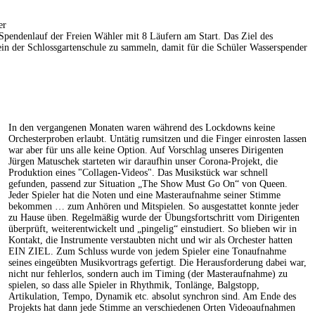
er
pendenlauf der Freien Wähler mit 8 Läufern am Start. Das Ziel des
ein der Schlossgartenschule zu sammeln, damit für die Schüler Wasserspender
In den vergangenen Monaten waren während des Lockdowns keine
Orchesterproben erlaubt. Untätig rumsitzen und die Finger einrosten lassen
war aber für uns alle keine Option. Auf Vorschlag unseres Dirigenten
Jürgen Matuschek starteten wir daraufhin unser Corona-Projekt, die
Produktion eines "Collagen-Videos". Das Musikstück war schnell
gefunden, passend zur Situation „The Show Must Go On“ von Queen.
Jeder Spieler hat die Noten und eine Masteraufnahme seiner Stimme
bekommen … zum Anhören und Mitspielen. So ausgestattet konnte jeder
zu Hause üben. Regelmäßig wurde der Übungsfortschritt vom Dirigenten
überprüft, weiterentwickelt und „pingelig“ einstudiert. So blieben wir in
Kontakt, die Instrumente verstaubten nicht und wir als Orchester hatten
EIN ZIEL. Zum Schluss wurde von jedem Spieler eine Tonaufnahme
seines eingeübten Musikvortrags gefertigt. Die Herausforderung dabei war,
nicht nur fehlerlos, sondern auch im Timing (der Masteraufnahme) zu
spielen, so dass alle Spieler in Rhythmik, Tonlänge, Balgstopp,
Artikulation, Tempo, Dynamik etc. absolut synchron sind. Am Ende des
Projekts hat dann jede Stimme an verschiedenen Orten Videoaufnahmen